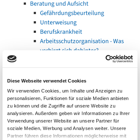
Beratung und Aufsicht
Gefährdungsbeurteilung
Unterweisung
Berufskrankheit
Arbeitsschutzorganisation - Was
verbirgt sich dahinter?
Aufsicht
Beratung
Kita
Diese Webseite verwendet Cookies
Schule
Wir verwenden Cookies, um Inhalte und Anzeigen zu
Arbeitswelt
personalisieren, Funktionen für soziale Medien anbieten
Angebote & Hilfe
zu können und die Zugriffe auf unsere Website zu
analysieren. Außerdem geben wir Informationen zu Ihrer
Erste-Hilfe-Förderung
Verwendung unserer Website an unsere Partner für
Schulsanitätsdienst (SSD)
soziale Medien, Werbung und Analysen weiter. Unsere
Fahrsicherheitstraining
Partner führen diese Informationen möglicherweise mit