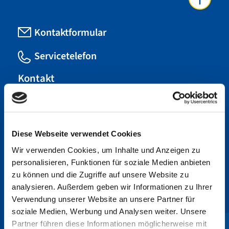
Kontaktformular
Servicetelefon
Kontakt
Braunschweigischer Gemeinde-
Unfallversicherungsverband (BS GUV)
Berliner Platz 1 C (Ring Center), 38102
Diese Webseite verwendet Cookies
Braunschweig
Wir verwenden Cookies, um Inhalte und Anzeigen zu
Telefon: 0531 27374-0 Fax: 0531 27374-
personalisieren, Funktionen für soziale Medien anbieten
40
zu können und die Zugriffe auf unsere Website zu
analysieren. Außerdem geben wir Informationen zu Ihrer
Montag bis Donnerstag
9:00 Uhr bis 15:00 Uhr
Verwendung unserer Website an unsere Partner für
Freitag
9:00 Uhr bis 13:00 Uhr
soziale Medien, Werbung und Analysen weiter. Unsere
Partner führen diese Informationen möglicherweise mit