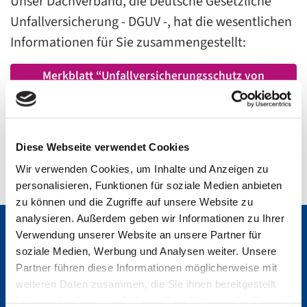
Unser Dachverband, die Deutsche Gesetzliche
Unfallversicherung - DGUV -, hat die wesentlichen
Informationen für Sie zusammengestellt:
Merkblatt “Unfallversicherungsschutz von
häuslichen Pflegepersonen”
Flyer “Unfallversicherungsschutz bei der
häuslichen Pflege”
Diese Webseite verwendet Cookies
Wir verwenden Cookies, um Inhalte und Anzeigen zu
personalisieren, Funktionen für soziale Medien anbieten
zu können und die Zugriffe auf unsere Website zu
analysieren. Außerdem geben wir Informationen zu Ihrer
Verwendung unserer Website an unsere Partner für
soziale Medien, Werbung und Analysen weiter. Unsere
Partner führen diese Informationen möglicherweise mit
Kontaktformular
weiteren Daten zusammen, die Sie ihnen bereitgestellt
haben oder die sie im Rahmen Ihrer Nutzung der Dienste