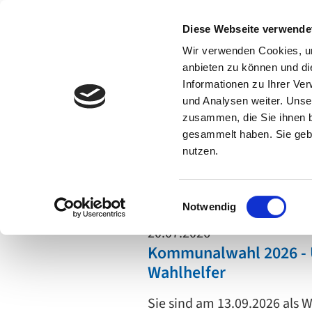
Zum Menü springen
Zum Hauptinh
Diese Webseite verwende
Wir verwenden Cookies, um
anbieten zu können und di
Informationen zu Ihrer Ve
und Analysen weiter. Unse
Arbeitssicherheit & Gesundhe
zusammen, die Sie ihnen b
gesammelt haben. Sie gebe
nutzen.
BS GUV
Aktuelles
Einwilligungsauswahl
Notwendig
20.07.2026
Kommunalwahl 2026 - U
Wahlhelfer
Sie sind am 13.09.2026 als 