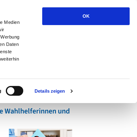
che
Über Uns
Karriere
Kontakt
OK
le Medien
ir
, Werbung
ren Daten
Service
Mitglieder
ienste
weiterhin
g
Details zeigen
e Wahlhelferinnen und